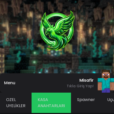
Misafir
Menu
Tıkla Giriş Yap!
OZEL
KASA
Spawner
Uç
UYELİKLER
ANAHTARLARI