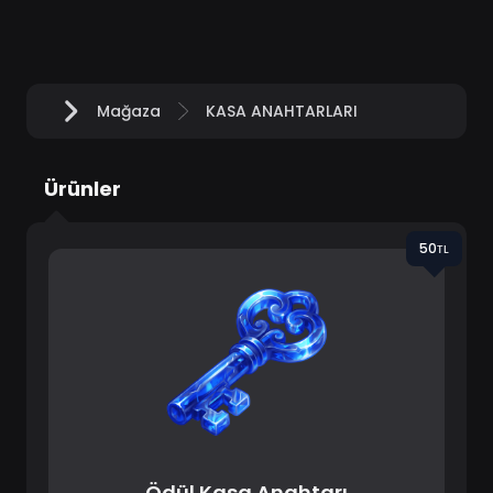
Mağaza
KASA ANAHTARLARI
Anasayfa
Ürünler
50ᴛʟ
Ödül Kasa Anahtarı