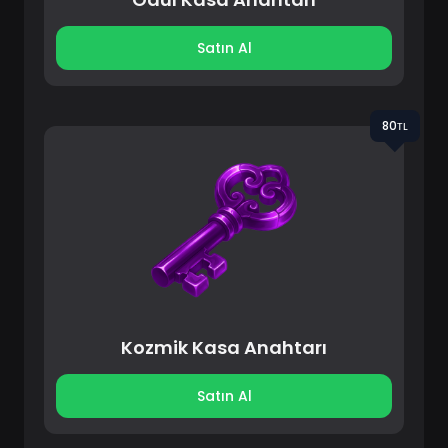
Satın Al
80ᴛʟ
Kozmik Kasa Anahtarı
Satın Al