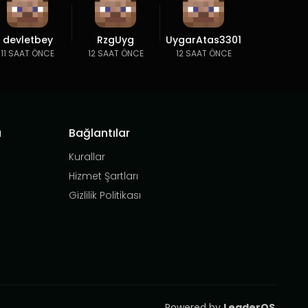
devletbey
RzgUyg
UygarAtas3301
11 SAAT ÖNCE
12 SAAT ÖNCE
12 SAAT ÖNCE
a
Bağlantılar
Kurallar
Hizmet Şartları
Gizlilik Politikası
Powered by
LeaderOS