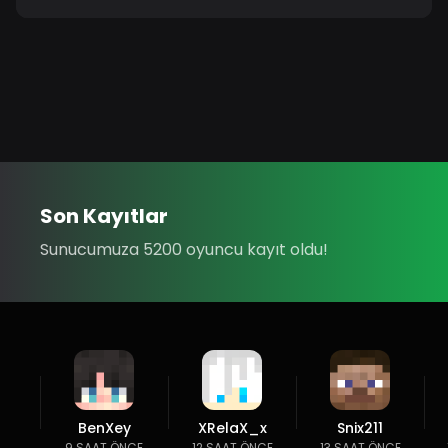
Son Kayıtlar
Sunucumuza 5200 oyuncu kayıt oldu!
BenXey
XRelaX_x
Snix211
9 SAAT ÖNCE
12 SAAT ÖNCE
13 SAAT ÖNCE