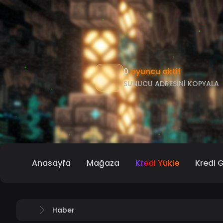
0
oyuncu aktif
SUNUCU ADRESINI KOPYALA
Anasayfa
Mağaza
Kredi Yükle
Kredi 
Haber
Anasayfa