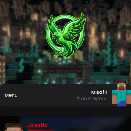
Misafir
Menu
Tıkla Giriş Yap!
Jalestia